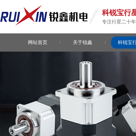
科锐宝行
专注行星二十年
网站首页
关于锐鑫
科锐宝